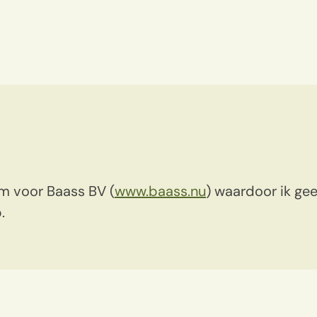
am voor Baass BV (
www.baass.nu
) waardoor ik g
.