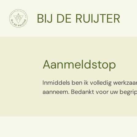
Ga
BIJ DE RUIJTER
direct
naar
de
hoofdinhoud
Aanmeldstop
Inmiddels ben ik volledig werkza
aanneem. Bedankt voor uw begrip